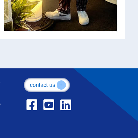
片
contact us
+
器