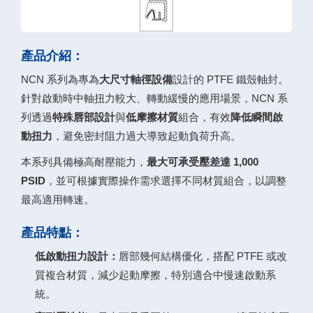
產品介紹：
NCN 系列為專為
大尺寸軸徑設備
設計的 PTFE 鐵殼軸封。
針對啟動時中軸扭力較大、轉動緩慢的應用場景，NCN 系
列透過
特殊唇部設計
與
低摩擦材質
組合，有效
降低瞬間啟
動扭力
，避免密封阻力過大導致起動負荷升高。
本系列具備極高耐壓能力，
最大可承受壓差達 1,000
PSID
，並可根據實際操作需求選擇不同材質組合，以調整
最高適用轉速。
產品特點：
低啟動扭力設計：
唇部幾何結構優化，搭配 PTFE 或改
質複合材質，減少起動摩擦，特別適合中慢速啟動系
統。