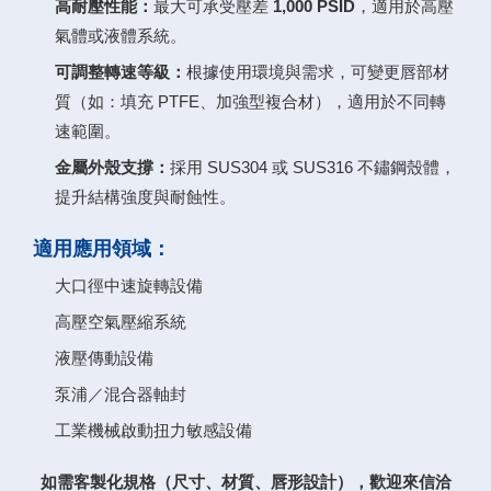
高耐壓性能：
最大可承受壓差
1,000 PSID
，適用於高壓
氣體或液體系統。
可調整轉速等級：
根據使用環境與需求，可變更唇部材
質（如：填充 PTFE、加強型複合材），適用於不同轉
速範圍。
金屬外殼支撐：
採用 SUS304 或 SUS316 不鏽鋼殼體，
提升結構強度與耐蝕性。
適用應用領域：
大口徑中速旋轉設備
高壓空氣壓縮系統
液壓傳動設備
泵浦／混合器軸封
工業機械啟動扭力敏感設備
如需客製化規格（尺寸、材質、唇形設計），歡迎來信洽