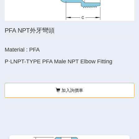
PFA NPT外牙彎頭
Material : PFA
P·LNPT-TYPE PFA Male NPT Elbow Fitting
加入詢價車