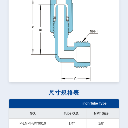
尺寸規格表
inch Tube Type
NO.
Tube O.D.
NPT Size
Ori
P·LNPT-WY0010
1/4"
1/8"