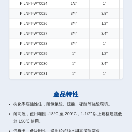
P·LNPT-WY0024
1/2"
1"
P·LNPT-WY0025
3/4"
3/8"
P·LNPT-WY0026
3/4"
1/2"
P·LNPT-WY0027
3/4"
3/4"
1
P·LNPT-WY0028
3/4"
1"
1
P·LNPT-WY0029
1"
1/2"
P·LNPT-WY0030
1"
3/4"
1
P·LNPT-WY0031
1"
1"
2
產品特性
抗化學腐蝕性佳，耐氫氟酸、硫酸、硝酸等強酸環境。
耐高溫，使用範圍 -18°C 至 200°C，1-1/2" 以上規格建議低
於 150℃ 使用。
低析出、低吸附性，適用於超純水與高潔淨需求。