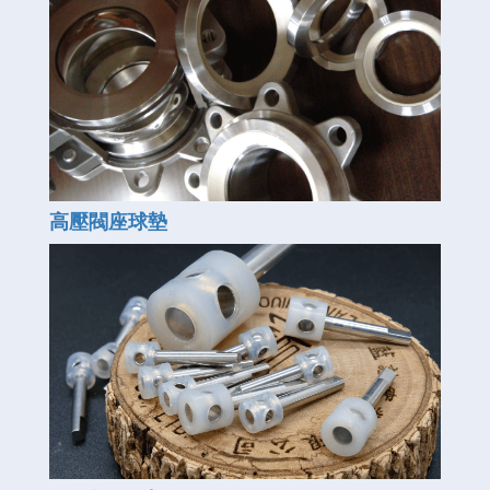
高壓閥座球墊