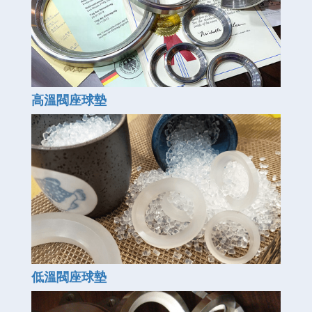
高溫閥座球墊
低溫閥座球墊